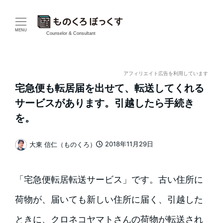
メ
イ
MENU
Counselor & Consultant
ン
コ
アフィリエイト広告を利用しています
宅急便も転居届を出せて、転送してくれる
ン
サービスがあります。引越したら手続き
テ
を。
ン
2018年11月29日
大東 信仁（ものくろ）
投稿日
著
ツ
者
へ
「宅急便転居転送サービス」です。古い住所に
移
荷物が、届いても新しい住所に届く、引越した
動
ときに、クロネコヤマトさんの荷物が転送され