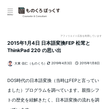
メ
イ
MENU
Counselor & Consultant
ン
コ
アフィリエイト広告を利用しています
2015年1月4日 日本語変換FEP 松茸と
ン
ThinkPad 220 の思い出
テ
2019年4月3日
2015年1月8日
大東 信仁（ものくろ）
ン
更新日
投稿日
著
者
ツ
DOS時代の日本語変換（当時はFEPと言ってい
へ
ました）プログラムを調べています。親指シフ
移
トの歴史を紐解きたく、日本語変換の流れを調
動