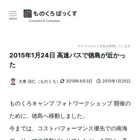
メ
イ
MENU
Counselor & Consultant
ン
コ
アフィリエイト広告を利用しています
2015年1月24日 高速バスで徳島が近かっ
ン
た
テ
2019年4月3日
2015年1月25日
大東 信仁（ものくろ）
ン
更新日
投稿日
著
者
ツ
ものくろキャンプ フォトワークショップ 開催の
へ
ために、徳島へ移動しました。
移
今までは、コストパフォーマンス優先での南海
動