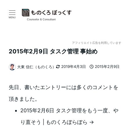
メ
イ
MENU
Counselor & Consultant
ン
コ
アフィリエイト広告を利用しています
2015年2月9日 タスク管理 事始め
ン
テ
2019年4月3日
2015年2月9日
大東 信仁（ものくろ）
更新日
投稿日
著
ン
者
先日、書いたエントリーには多くのコメントを
ツ
頂きました。
へ
2015年2月6日 タスク管理をもう一度、や
移
り直そう | ものくろぼらぼら →
動