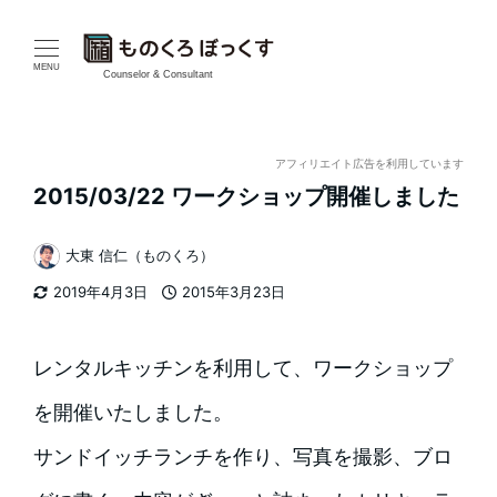
メ
イ
MENU
Counselor & Consultant
ン
コ
アフィリエイト広告を利用しています
2015/03/22 ワークショップ開催しました
ン
テ
大東 信仁（ものくろ）
著
2019年4月3日
2015年3月23日
ン
者
更新日
投稿日
ツ
レンタルキッチンを利用して、ワークショップ
へ
を開催いたしました。
移
サンドイッチランチを作り、写真を撮影、ブロ
動