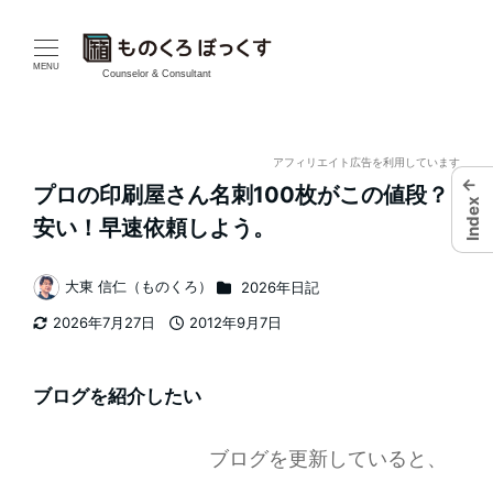
メ
イ
MENU
Counselor & Consultant
ン
コ
アフィリエイト広告を利用しています
←
プロの印刷屋さん名刺100枚がこの値段？
ン
Index
安い！早速依頼しよう。
テ
カテゴリー
大東 信仁（ものくろ）
2026年日記
ン
著
2026年7月27日
2012年9月7日
者
ツ
更新日
投稿日
へ
ブログを紹介したい
移
ブログを更新していると、
動