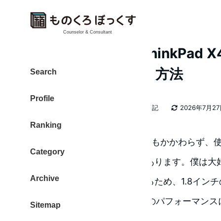
Counselor & Consultant
挿す向きに注意 ! ThinkPad X
ードに交換（換装）方法
Search
Profile
カテゴリー
大東 信仁（ものくろ）
2026年日記
2026年7月2
著
更新日
Ranking
者
ThinkPad X40。小型な本体にもかかわらず
Category
っているため、未だに人気があります。僕は大
Archive
す。ただ、小型なボディにするため、1.8インチ
ます。このHDDが遅く、全体のパフォーマンス
Sitemap
のが、難点です。