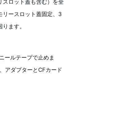
リスロット蓋も含む）を全
モリースロット蓋固定、3
困ります。
ビニールテープで止めま
に、アダプターとCFカード