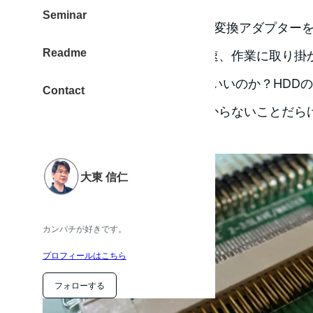
Seminar
手持ちのCFカードとCF – IDE 変換アダプター
Readme
スペースにも収まります。早速、作業に取り掛
CFカードをどの向きで挿せばいいのか？HDD
Contact
は、どうすれば良いのか？わからないことだら
た。
大東 信仁
カンパチが好きです。
プロフィールはこちら
フォローする