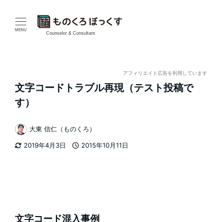
メ
イ
MENU
Counselor & Consultant
ン
コ
アフィリエイト広告を利用しています
文字コードトラブル再現（テスト投稿で
ン
す）
テ
大東 信仁（ものくろ）
ン
著
2019年4月3日
2015年10月11日
者
ツ
更新日
投稿日
へ
移
動
文字コード混入事例