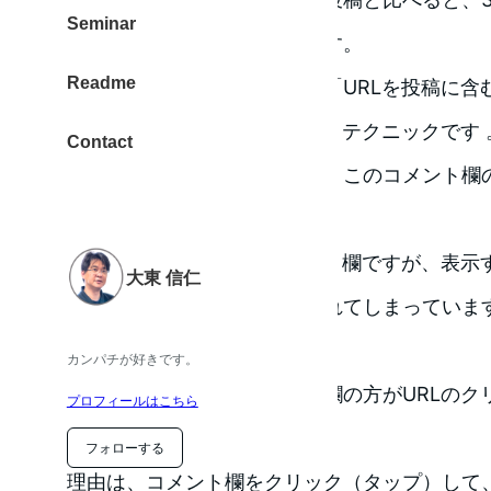
Seminar
か表示されないように感じます。
Readme
そこで、よく見かけるのが、「URLを投稿に含
メント欄にURLを貼る」というテクニックです 
Contact
が、しかし、読み手の立場で、このコメント欄の
か？確認していますか？
そのURLを書き込んだコメント欄ですが、表示
大東 信仁
ないと見えないように閉じられてしまっていま
結局、一緒なんです。
カンパチが好きです。
どちらかといえば、コメント欄の方がURLのク
プロフィールはこちら
います。
フォローする
理由は、コメント欄をクリック（タップ）して