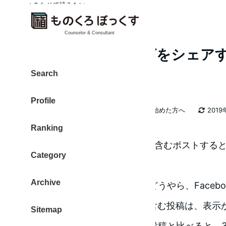
✓ あわせて読みたい
Counselor & Consultant
Facebookにブログをシェ
るのが良いのか
Search
Profile
カテゴリー
大東 信仁（ものくろ）
ブログを始めた方へ
2019
著
更新日
Ranking
者
Facebookに、ブログのURLを含むポストすると
Category
よりも表示が間引かれます。
Archive
いわゆるリーチが減ります。どうやら、Faceb
リズム（ルール）で、URLを含む投稿は、表示
Sitemap
個人的な感覚ですが、通常の投稿と比べると、3