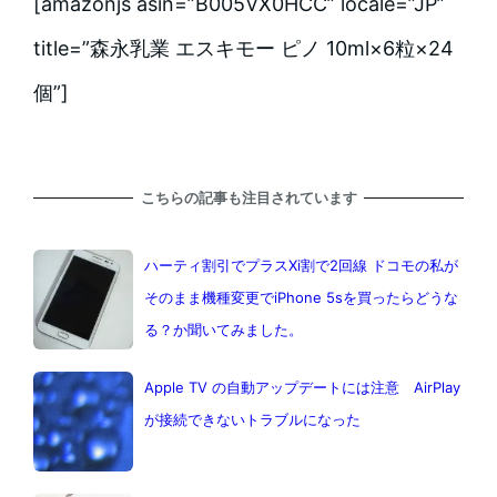
[amazonjs asin=”B005VX0HCC” locale=”JP”
title=”森永乳業 エスキモー ピノ 10ml×6粒×24
個”]
こちらの記事も注目されています
ハーティ割引でプラスXi割で2回線 ドコモの私が
そのまま機種変更でiPhone 5sを買ったらどうな
る？か聞いてみました。
Apple TV の自動アップデートには注意 AirPlay
が接続できないトラブルになった