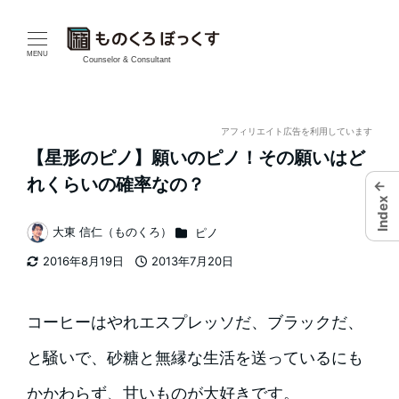
メ
イ
MENU
Counselor & Consultant
ン
コ
アフィリエイト広告を利用しています
【星形のピノ】願いのピノ！その願いはど
ン
れくらいの確率なの？
←
テ
Index
カテゴリー
大東 信仁（ものくろ）
ピノ
ン
著
2016年8月19日
2013年7月20日
者
ツ
更新日
投稿日
へ
コーヒーはやれエスプレッソだ、ブラックだ、
移
と騒いで、砂糖と無縁な生活を送っているにも
動
かかわらず、甘いものが大好きです。