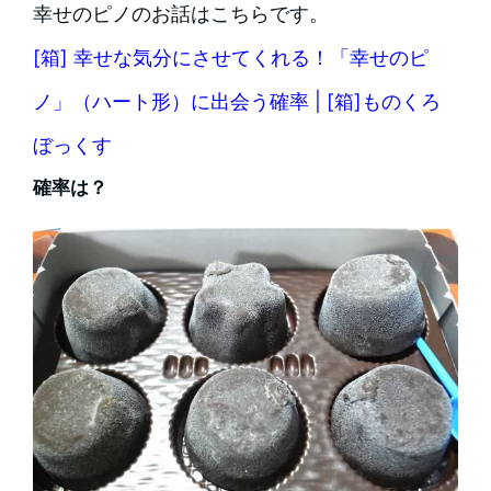
幸せのピノのお話はこちらです。
[箱] 幸せな気分にさせてくれる！「幸せのピ
ノ」（ハート形）に出会う確率 | [箱]ものくろ
ぼっくす
確率は？