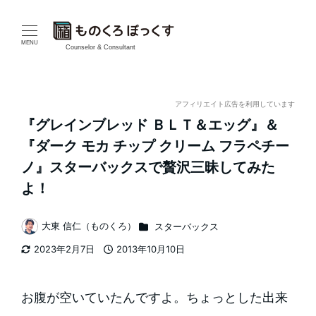
メ
イ
MENU
Counselor & Consultant
ン
コ
アフィリエイト広告を利用しています
『グレインブレッド ＢＬＴ＆エッグ』＆
ン
『ダーク モカ チップ クリーム フラペチー
テ
ノ』スターバックスで贅沢三昧してみた
よ！
ン
ツ
カテゴリー
大東 信仁（ものくろ）
スターバックス
著
へ
2023年2月7日
2013年10月10日
者
更新日
投稿日
移
お腹が空いていたんですよ。ちょっとした出来
動