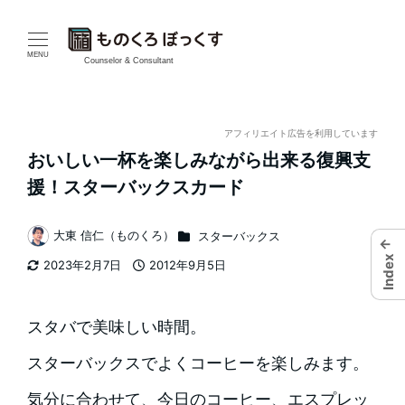
メ
イ
MENU
Counselor & Consultant
ン
コ
アフィリエイト広告を利用しています
おいしい一杯を楽しみながら出来る復興支
ン
援！スターバックスカード
テ
カテゴリー
大東 信仁（ものくろ）
スターバックス
ン
←
著
Index
2023年2月7日
2012年9月5日
者
ツ
更新日
投稿日
へ
スタバで美味しい時間。
移
スターバックスでよくコーヒーを楽しみます。
動
気分に合わせて、今日のコーヒー、エスプレッ