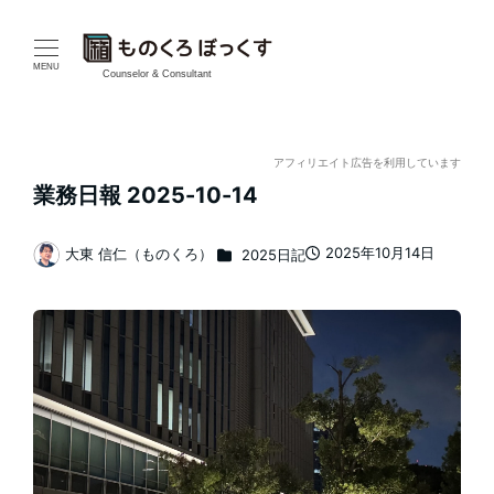
メ
イ
MENU
Counselor & Consultant
ン
コ
アフィリエイト広告を利用しています
業務日報 2025-10-14
ン
テ
カテゴリー
2025年10月14日
大東 信仁（ものくろ）
2025日記
投稿日
著
ン
者
ツ
へ
移
動