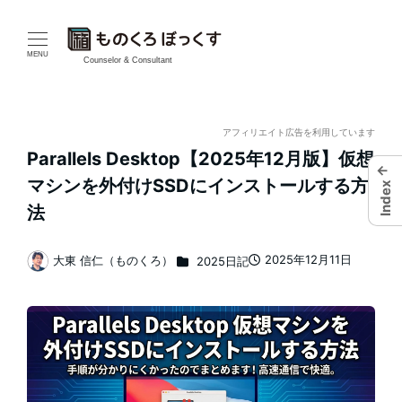
メ
イ
MENU
Counselor & Consultant
ン
コ
アフィリエイト広告を利用しています
Parallels Desktop【2025年12月版】仮想
ン
←
マシンを外付けSSDにインストールする方
Index
テ
法
ン
カテゴリー
2025年12月11日
大東 信仁（ものくろ）
2025日記
投稿日
著
ツ
者
へ
移
動