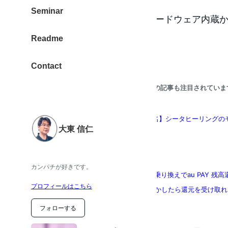
Seminar
システム領域は、HDDかハードウェア内蔵
Readme
HDDを500GBに換装。
Contact
こちらの記事も注目されていま
大東信仁【9月・限定５名】シータヒーリングの
大東 信仁
カンパチが好きです。
【povo2.0】「他社から乗り換えでau PAY
プロフィールはこちら
ゃったと思ったら、もしかしたら還元を受け取れ
フォローする