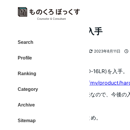
Counselor & Consultant
NAS(RAID0)HDD 入手
Search
カテゴリー
大東 信仁（ものくろ）
2010
2023年8月11日
著
更新日
投
Profile
者
富士通 network HDD (FMHD-16LR)を入手。
Ranking
http://www.fmworld.net/biz/fmv/product/har
Category
160GBのNAS、HDDがIDE接続なので、今後
Archive
ことは覚悟で使うことに。
中古なので、今後の予定をまとめ。
Sitemap
動作確認。