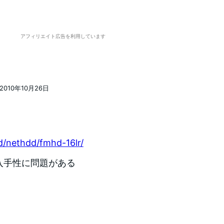
アフィリエイト広告を利用しています
2010年10月26日
稿日
d/nethdd/fmhd-16lr/
の入手性に問題がある