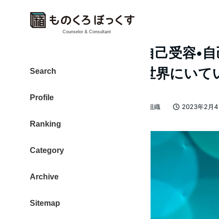
Counselor & Consultant
ティール組織は、自己受容•自
「人はそのままで世界にいて
Search
Profile
カテゴリー
大東 信仁（ものくろ）
ティール組織
2023年2月
著
投稿日
Ranking
者
Category
Archive
Sitemap