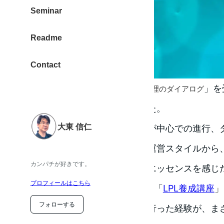
Seminar
Readme
Contact
天外塾
「
」を
ティール組織とソース原理のダイアログ
り返り、自分の言葉でまとめた。
大東 信仁
今回は、ティール組織の話題が中心での進行、
にした講座と感じる。講座の運営スタイルから
カンパチが好きです。
動を起こす、ティール組織のエッセンスを感じ
プロフィールはこちら
2022年 岡部あけみさん主宰の「
LPL養成講座
」
フォローする
にて、運営サポートの仕事を行った経験が、ま