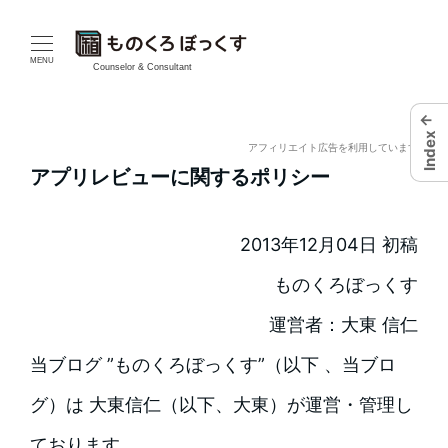
メ
イ
MENU
Counselor & Consultant
ン
←
Index
コ
アフィリエイト広告を利用しています
アプリレビューに関するポリシー
ン
テ
2013年12月04日 初稿
ン
ものくろぼっくす
ツ
運営者：大東 信仁
へ
当ブログ ”ものくろぼっくす”（以下 、当ブロ
移
グ）は 大東信仁（以下、大東）が運営・管理し
動
ております。