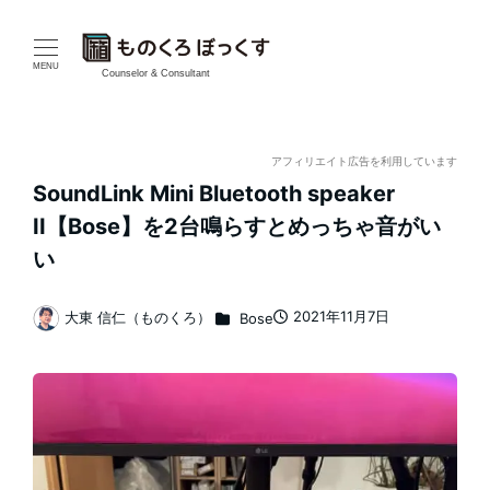
メ
イ
MENU
Counselor & Consultant
ン
コ
アフィリエイト広告を利用しています
SoundLink Mini Bluetooth speaker
ン
II【Bose】を2台鳴らすとめっちゃ音がい
テ
い
ン
カテゴリー
2021年11月7日
大東 信仁（ものくろ）
Bose
投稿日
著
ツ
者
へ
移
動