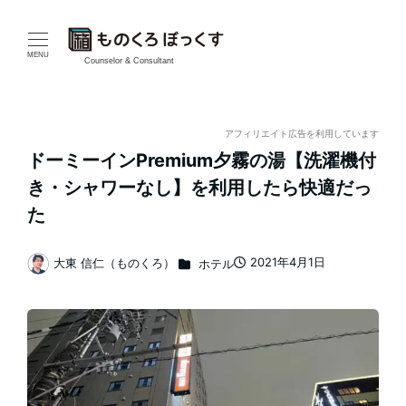
メ
イ
MENU
Counselor & Consultant
ン
コ
アフィリエイト広告を利用しています
ドーミーインPremium夕霧の湯【洗濯機付
ン
き・シャワーなし】を利用したら快適だっ
テ
た
ン
カテゴリー
2021年4月1日
大東 信仁（ものくろ）
ホテル
投稿日
著
ツ
者
へ
移
動