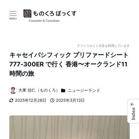
メ
イ
MENU
Counselor & Consultant
ン
コ
アフィリエイト広告を利用しています
キャセイパシフィック プリファードシート
ン
777-300ER で行く 香港〜オークランド11
テ
時間の旅
ン
カテゴリー
大東 信仁（ものくろ）
ニュージーランド
著
ツ
2025年12月28日
2025年3月13日
者
←
更新日
投稿日
へ
Index
移
動