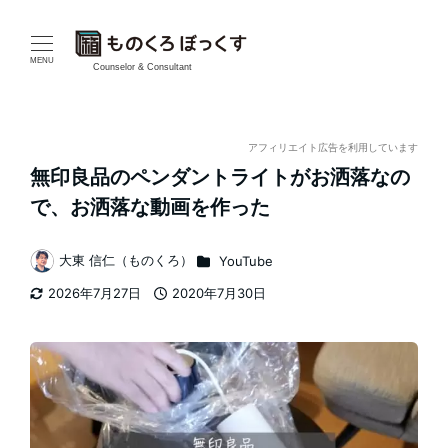
メ
イ
MENU
Counselor & Consultant
ン
コ
アフィリエイト広告を利用しています
無印良品のペンダントライトがお洒落なの
ン
で、お洒落な動画を作った
テ
カテゴリー
大東 信仁（ものくろ）
YouTube
ン
著
2026年7月27日
2020年7月30日
者
ツ
更新日
投稿日
へ
移
動