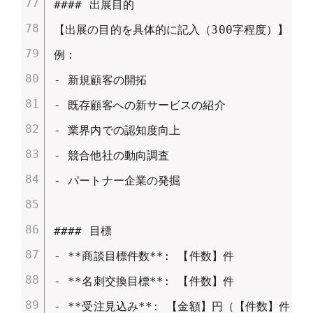
#### 出展目的

【出展の目的を具体的に記入（300字程度）】

例：

- 新規顧客の開拓

- 既存顧客への新サービスの紹介

- 業界内での認知度向上

- 競合他社の動向調査

- パートナー企業の発掘

#### 目標

- **商談目標件数**: 【件数】件

- **名刺交換目標**: 【件数】件

- **受注見込み**: 【金額】円（【件数】件）
