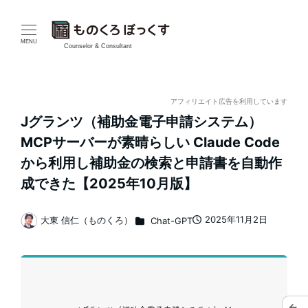
メ
イ
MENU
Counselor & Consultant
ン
コ
アフィリエイト広告を利用しています
Jグランツ（補助金電子申請システム）
ン
MCPサーバーが素晴らしい Claude Code
テ
から利用し補助金の検索と申請書を自動作
成できた【2025年10月版】
ン
ツ
カテゴリー
2025年11月2日
大東 信仁（ものくろ）
Chat-GPT
投稿日
著
へ
者
移
動
←