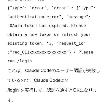
{"type": "error", "error" : {"type": 
"authentication_error", "message": 
"OAuth token has expired. Please 
obtain a new token or refresh your 
existing token. "3, "request_id" 
:"req_011xxxxxxxxxxxxxxx"} • Please 
run /login
これは、Claude Codeのユーザー認証が失敗し
ているので、Claude Codeにて
/login を実行して、認証を通すとOKになりま
す。