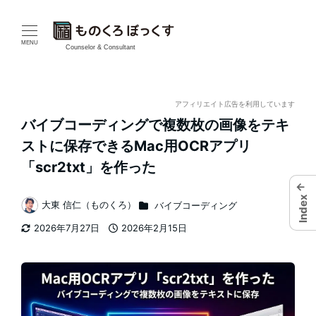
メ
イ
MENU
Counselor & Consultant
ン
コ
アフィリエイト広告を利用しています
バイブコーディングで複数枚の画像をテキ
ン
ストに保存できるMac用OCRアプリ
テ
「scr2txt」を作った
←
ン
Index
カテゴリー
大東 信仁（ものくろ）
バイブコーディング
著
ツ
2026年7月27日
2026年2月15日
者
更新日
投稿日
へ
移
動