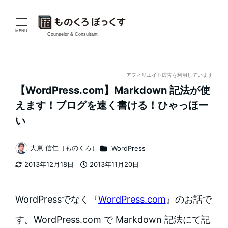
メ
イ
MENU
Counselor & Consultant
ン
コ
アフィリエイト広告を利用しています
【WordPress.com】Markdown 記法が使
ン
えます！ブログを速く書ける！ひゃっほー
テ
い
ン
カテゴリー
大東 信仁（ものくろ）
WordPress
著
ツ
2013年12月18日
2013年11月20日
者
更新日
投稿日
へ
移
WordPressでなく『
WordPress.com
』のお話で
動
す。WordPress.com で Markdown 記法にて記