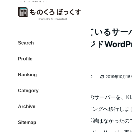
✓ あわせて読みたい
✓ あわせて読みたい
✓ あわせて読みたい
✓ あわせて読みたい
✓ あわせて読みたい
✓ あわせて読みたい
✓ あわせて読みたい
Counselor & Consultant
ブログを稼働させているサー
AMIMOTO マネージドWord
Search
グ（Small）へ移行
Profile
Ranking
カテゴリー
大東 信仁（ものくろ）
AMIMOTO
2019年10月16
著
更新日
者
Category
2018年12月18日に、当ブログのサーバーを、KUS
Archive
マネージドWordPressホスティングへ移行しま
KUSANAGI環境では、速度の不満はなかった
Sitemap