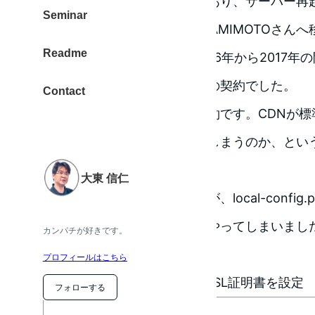
ーがダウンしてしまうことがあり、サーバー再
Seminar
め、今回、思い切ってAWSのAMIMOTOさん
Readme
実は、AMIMOTOさんは、2016年から2017
した。この時は、旧プランでの契約でした。
Contact
今回は、新しいプランでの契約です。CDNが標
転送量がどれくらいになってしまうのか、とい
い切って、移動しました。
大東 信仁
移行作業は自力で行いましたが、local-config
てしまって、、というミスをやってしまいまし
カンパチが好きです。
手順としては、
プロフィールはこちら
AMIMOTOにて、ドメインとSSL証明書を設定
フォローする