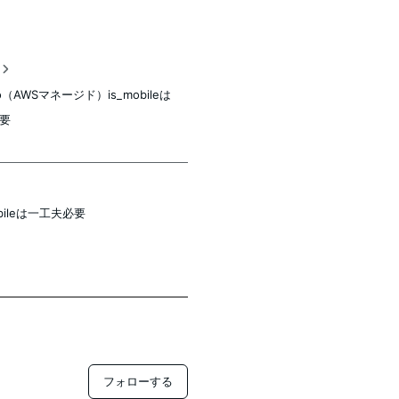
稿
to（AWSマネージド）is_mobileは
要
bileは一工夫必要
フォローする