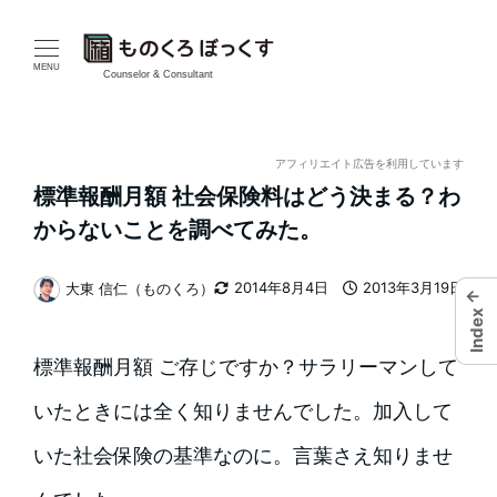
メ
イ
MENU
Counselor & Consultant
ン
コ
アフィリエイト広告を利用しています
標準報酬月額 社会保険料はどう決まる？わ
ン
からないことを調べてみた。
テ
2014年8月4日
2013年3月19日
大東 信仁（ものくろ）
ン
←
更新日
投稿日
著
Index
者
ツ
標準報酬月額 ご存じですか？サラリーマンして
へ
いたときには全く知りませんでした。加入して
移
いた社会保険の基準なのに。言葉さえ知りませ
動