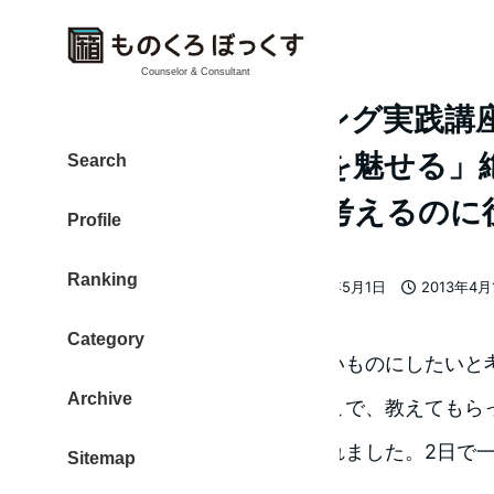
Counselor & Consultant
「視覚マーケティング実践講座
ンで自分ブランドを魅せる」
Search
ログのデザインを考えるのに
Profile
Ranking
大東 信仁（ものくろ）
2017年5月1日
2013年4月
著
更新日
投稿日
者
Category
ブログのデザインをもっと良いものにしたいと
Archive
京ブロガーミートアップ。ここで、教えてもら
絶版でしたが、中古で手に入れました。2日で
Sitemap