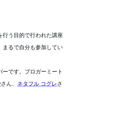
を行う目的で行われた講座
、まるで自分も参加してい
バーです。ブロガーミート
y
さん、
ネタフル コグレ
さ