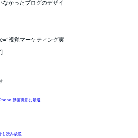
いなかったブログのデザイ
P” title=”視覚マーケティング実
]
す
Phone 動画撮影に最適
が最新号も読み放題