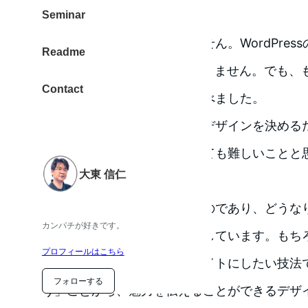
どんな時代にも通用
Seminar
技術的なことは書かれていません。WordPres
Readme
のコーディング、PHPも出てきません。でも、
Contact
考えること」とは何か？を学べました。
デザインを考えるのでなく、デザインを決める
に説明されています。これとても難しいことと
大東 信仁
文章で語られています。
デザインとは自分自身そのものであり、どうな
カンパチが好きです。
と決めることは難しいと指摘しています。もち
プロフィールはこちら
とはおもいます。キレイなサイトにしたい技法
フォローする
う」ことから、魅力を伝えることができるデザ