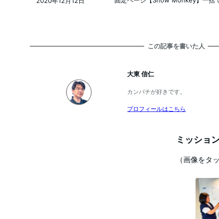
固定ページ【Snow Monkey】
2020年12月12日
投稿日
この記事を書いた人
大東 信仁
カンパチが好きです。
プロフィールはこちら
ミッション
（画像をタ