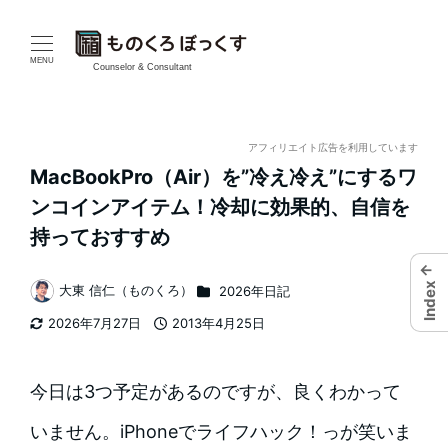
メ
イ
MENU
Counselor & Consultant
ン
コ
アフィリエイト広告を利用しています
MacBookPro（Air）を”冷え冷え”にするワ
ン
ンコインアイテム！冷却に効果的、自信を
テ
持っておすすめ
ン
←
カテゴリー
Index
大東 信仁（ものくろ）
2026年日記
著
ツ
2026年7月27日
2013年4月25日
者
更新日
投稿日
へ
移
今日は3つ予定があるのですが、良くわかって
動
いません。iPhoneでライフハック！っが笑いま