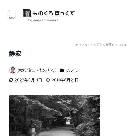
メ
イ
MENU
Counselor & Consultant
ン
コ
アフィリエイト広告を利用しています
静寂
ン
テ
カテゴリー
大東 信仁（ものくろ）
カメラ
著
2023年8月11日
2011年8月21日
ン
者
更新日
投稿日
ツ
へ
移
動