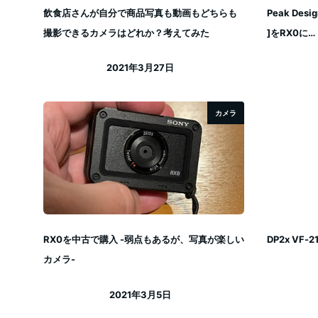
飲食店さんが自分で商品写真も動画もどちらも
Peak Des
撮影できるカメラはどれか？考えてみた
]をRX0に…
2021年3月27日
投稿日
カメラ
RX0を中古で購入 -弱点もあるが、写真が楽しい
DP2x VF
カメラ-
2021年3月5日
投稿日