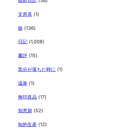
散財日記
(38)
文房具
(1)
旅
(136)
日記
(1,008)
書評
(15)
気分が落ちた時に
(1)
温泉
(1)
無印良品
(17)
知恵袋
(52)
知的生産
(12)