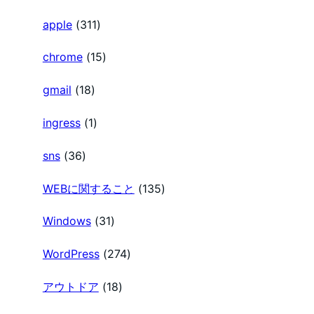
の
apple
(311)
chrome
(15)
ペ
gmail
(18)
ー
ingress
(1)
ジ
sns
(36)
送
WEBに関すること
(135)
Windows
(31)
り
WordPress
(274)
アウトドア
(18)