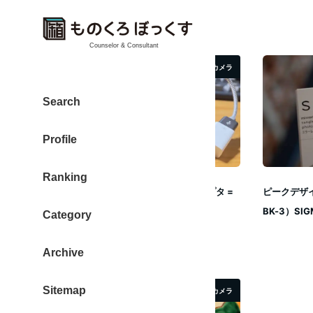
Counselor & Consultant
カメラ
Search
Profile
Ranking
シグマ fp + Lightning – USBカメラアダプタ =
ピークデザイ
…
BK-3）SIG
Category
2023年9月6日
Archive
投稿日
Sitemap
カメラ