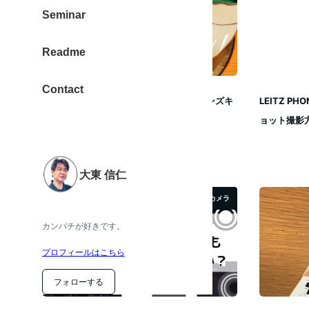
Seminar
Readme
Contact
LEITZ PHONE 1（ライツフォンワン）レンズキ
LEITZ P
ャップを使わずに保護ガラス…
ョット撮影
2022年9月7日
投稿日
大東 信仁
カメラ
カンパチが好きです。
プロフィールはこちら
フォローする