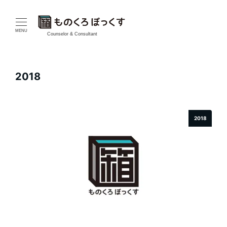
メ
イ
MENU
Counselor & Consultant
ン
コ
2018
ン
テ
2018
ン
ツ
へ
移
動