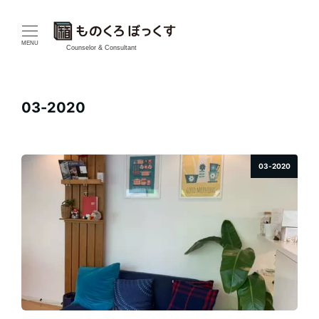
メ
イ
MENU
Counselor & Consultant
ン
コ
03-2020
ン
テ
03-2020
ン
ツ
へ
移
動