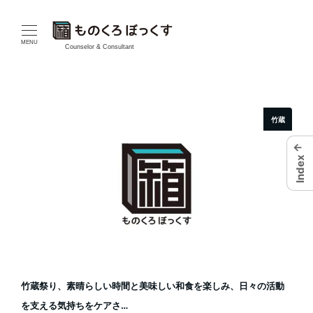
メ
イ
MENU
Counselor & Consultant
ン
コ
竹蔵
ン
←
テ
Index
ン
ツ
へ
移
竹蔵祭り、素晴らしい時間と美味しい和食を楽しみ、日々の活動
動
を支える気持ちをケアさ…