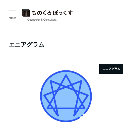
メ
イ
MENU
Counselor & Consultant
ン
コ
エニアグラム
ン
テ
エニアグラム
ン
ツ
へ
移
動