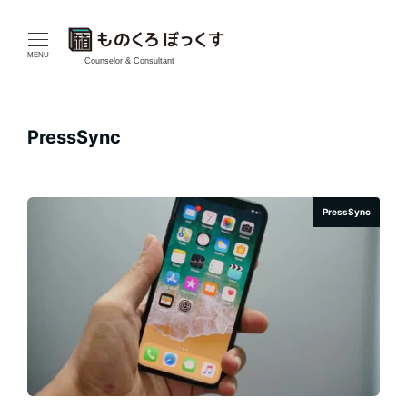
メ
イ
MENU
Counselor & Consultant
ン
コ
PressSync
ン
テ
PressSync
ン
ツ
へ
移
動