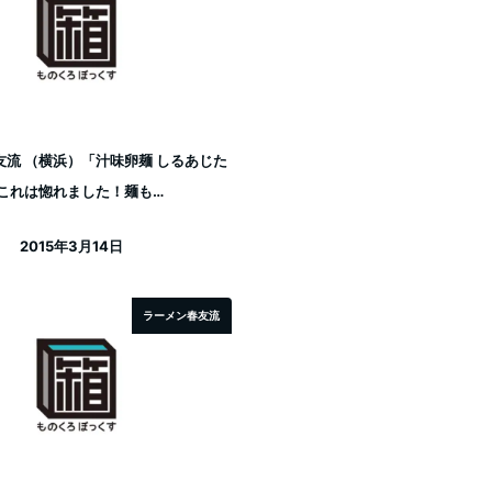
友流 （横浜）「汁味卵麺 しるあじた
」これは惚れました！麺も…
2015年3月14日
投稿日
ラーメン春友流