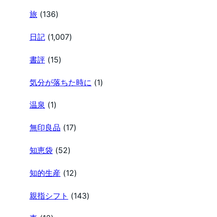
旅
(136)
日記
(1,007)
書評
(15)
気分が落ちた時に
(1)
温泉
(1)
無印良品
(17)
知恵袋
(52)
知的生産
(12)
親指シフト
(143)