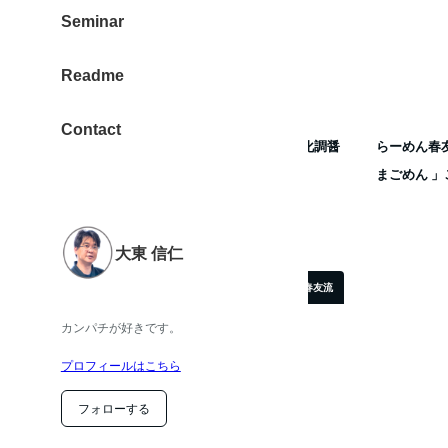
Seminar
Readme
Contact
らーめん春友流 奈良（近鉄 新大宮駅）無化調醤
らーめん春
油ラーメンを味わう 祝！オープン
まごめん 
2015年9月29日
投稿日
大東 信仁
ラーメン春友流
カンパチが好きです。
プロフィールはこちら
フォローする