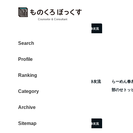
Counselor & Consultant
ラーメン春友流
Search
Profile
Ranking
辛い味噌らーめん 奈良・新大宮 らーめん春友流
らーめん春
辛さがやみつきになるおいしさ
部のせトッ
Category
2016年9月2日
Archive
投稿日
Sitemap
ラーメン春友流