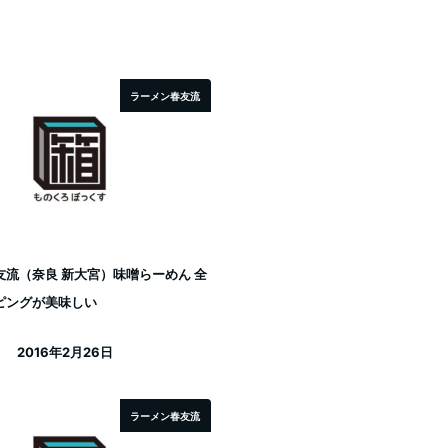
ラーメン春友流
友流（奈良 新大宮）味噌らーめん 全
ピングが美味しい
2016年2月26日
投稿日
ラーメン春友流