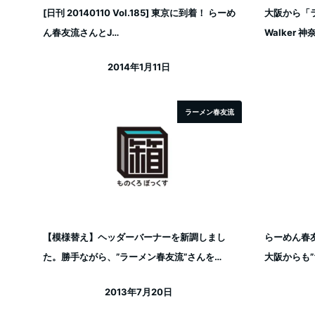
[日刊 20140110 Vol.185] 東京に到着！ らーめ
大阪から「
ん春友流さんとJ…
Walker 
2014年1月11日
投稿日
ラーメン春友流
【模様替え】ヘッダーバーナーを新調しまし
らーめん春
た。勝手ながら、”ラーメン春友流”さんを…
大阪からも
2013年7月20日
投稿日