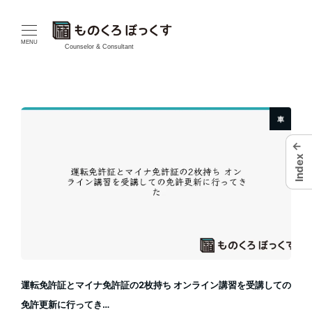
メ
イ
MENU
Counselor & Consultant
ン
コ
車
ン
←
テ
Index
ン
ツ
へ
移
運転免許証とマイナ免許証の2枚持ち オンライン講習を受講しての
動
免許更新に行ってき…