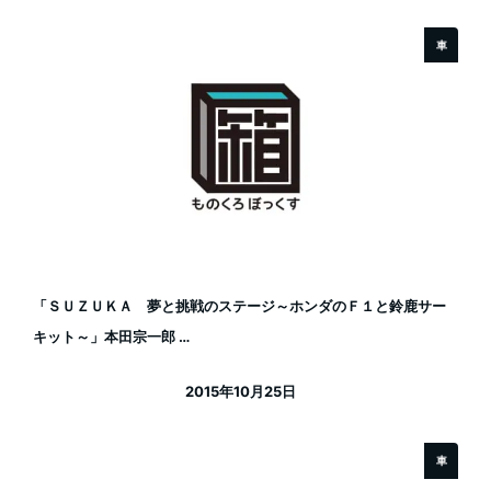
車
「ＳＵＺＵＫＡ 夢と挑戦のステージ～ホンダのＦ１と鈴鹿サー
キット～」本田宗一郎 …
2015年10月25日
投稿日
車