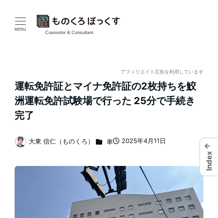
メ
イ
MENU
Counselor & Consultant
ン
コ
アフィリエイト広告を利用しています
運転免許証とマイナ免許証の2枚持ちを鮫
ン
洲運転免許試験場で行った 25分で手続き
テ
完了
ン
カテゴリー
2025年4月11日
大東 信仁（ものくろ）
車
←
投稿日
著
ツ
Index
者
へ
移
動