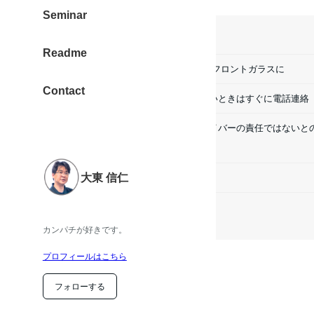
しい対応でした。
Seminar
目次
Readme
8mmぐらいのヒビがレンタカーのフロントガラスに
Contact
どう対応していいのか、わからないときはすぐに電話連絡
飛び石は避けられないので、ドライバーの責任ではないと
合）
大東 信仁
借りたのは マツダ CX-5
自分の車で飛び石だったら
カンパチが好きです。
プロフィールはこちら
フォローする