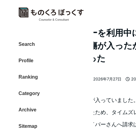
Counselor & Consultant
タイムズレンタカーを利用中
ントウィンドウに傷が入った
Search
ースで負担なしだった
Profile
Ranking
カテゴリー
大東 信仁（ものくろ）
車
2026年7月27日
2
著
更新日
投稿
者
Category
飛び石でフロントガラスに傷が入っていました
Archive
安心補償コース
に加入していたため、タイムズ
どうしようもないので、ドライバーさんへ請求
Sitemap