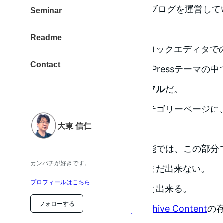
WEBサイト構築だけでなく、ブログを運営して
Seminar
だ。
Readme
様々な機能が使えること、ブロックエディタで
Contact
加えて、私が知る限りのWordPressテーマの中
（一番良いと言いたい）
パワフル
だ。
WordPressの自動出力するカテゴリーページ
大東 信仁
と、SEO効果が大きい。
しかし、WordPressの標準機能では、この部
カンパチが好きです。
って記事を執筆することは、まだ出来ない。
プロフィールはこちら
ところが、Snow Monkey だと出来る。
フォローする
アドオンの
Snow Monkey Archive Content
の