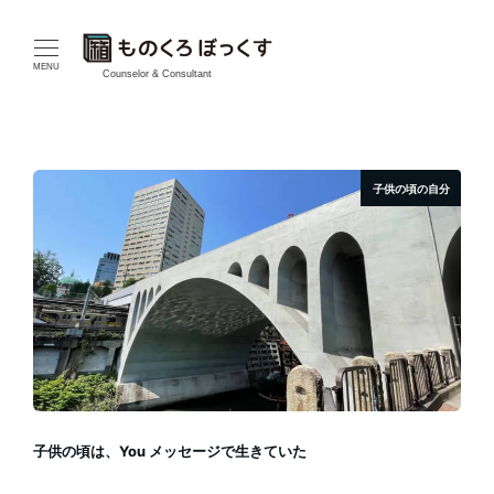
メ
イ
MENU
Counselor & Consultant
ン
コ
子供の頃の自分
ン
テ
ン
ツ
へ
移
子供の頃は、You メッセージで生きていた
動