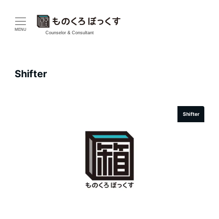
メ
イ
MENU
Counselor & Consultant
ン
コ
Shifter
ン
テ
Shifter
ン
ツ
へ
移
動