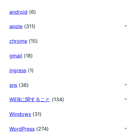
の
android
(6)
ペ
apple
(311)
chrome
(15)
ー
gmail
(18)
ジ
ingress
(1)
送
sns
(36)
り
WEBに関すること
(134)
Windows
(31)
WordPress
(274)