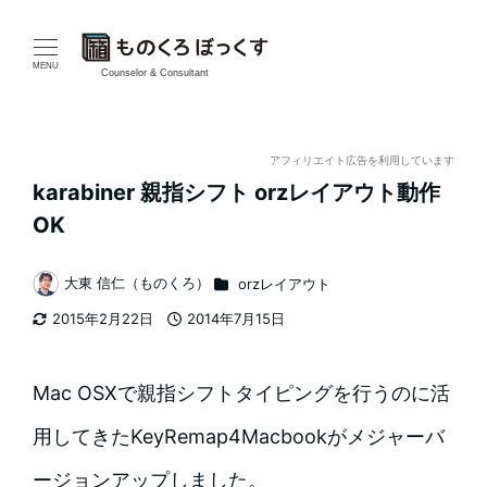
メ
イ
MENU
Counselor & Consultant
ン
コ
アフィリエイト広告を利用しています
karabiner 親指シフト orzレイアウト動作
ン
OK
テ
カテゴリー
大東 信仁（ものくろ）
orzレイアウト
ン
著
2015年2月22日
2014年7月15日
者
ツ
更新日
投稿日
へ
Mac OSXで親指シフトタイピングを行うのに活
移
用してきたKeyRemap4Macbookがメジャーバ
動
ージョンアップしました。