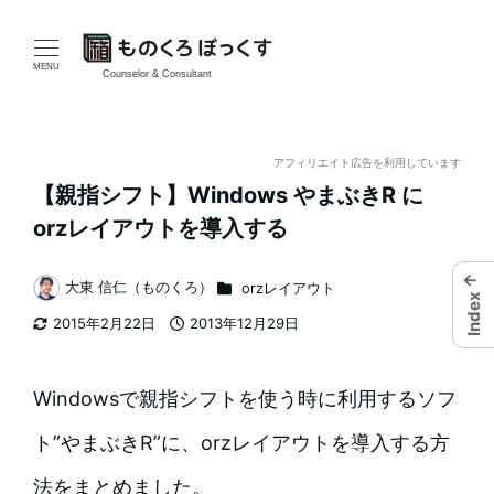
メ
イ
MENU
Counselor & Consultant
ン
コ
アフィリエイト広告を利用しています
【親指シフト】Windows やまぶきR に
ン
orzレイアウトを導入する
テ
←
カテゴリー
大東 信仁（ものくろ）
orzレイアウト
ン
Index
著
2015年2月22日
2013年12月29日
者
ツ
更新日
投稿日
へ
Windowsで親指シフトを使う時に利用するソフ
移
ト”やまぶきR”に、orzレイアウトを導入する方
動
法をまとめました。