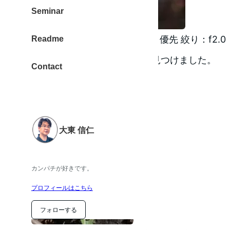
Seminar
EOS 40D EF-35mm F2.0 絞り優先 絞り：f2.
Readme
足下を見るともう一つ。春を見つけました。
Contact
大東 信仁
カンパチが好きです。
プロフィールはこちら
フォローする