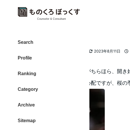
Counselor & Consultant
春が来ました。
Search
カテゴリー
大東 信仁（ものくろ）
2012
2023年8月11日
著
更新日
投
Profile
者
散歩していると、桜のつぼみがちらほら、開き
Ranking
明日から、天候が荒れる事は心配ですが、桜の
Category
Archive
Sitemap