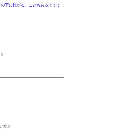
「ベッドの下に転がる」こともあるようで
稿
エアガン