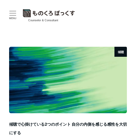
メ
イ
MENU
Counselor & Consultant
ン
コ
傾聴
ン
テ
ン
ツ
へ
移
傾聴で心掛けている2つのポイント 自分の内側を感じる感性を大切
動
にする