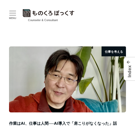
メ
イ
MENU
Counselor & Consultant
ン
コ
仕事を考える
ン
←
テ
Index
ン
ツ
へ
移
作業はAI、仕事は人間──AI導入で「肩こりがなくなった」話
動