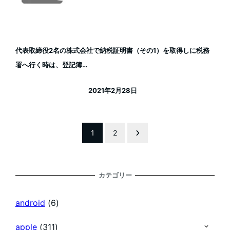
代表取締役2名の株式会社で納税証明書（その1）を取得しに税務
署へ行く時は、登記簿…
2021年2月28日
投稿日
投
1
2
稿
カテゴリー
の
android
(6)
ペ
apple
(311)