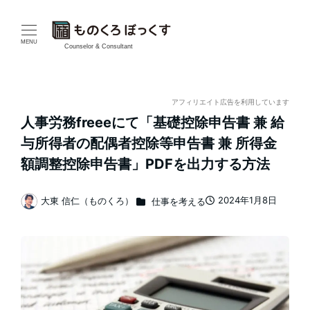
メ
イ
MENU
Counselor & Consultant
ン
コ
アフィリエイト広告を利用しています
人事労務freeeにて「基礎控除申告書 兼 給
ン
与所得者の配偶者控除等申告書 兼 所得金
テ
額調整控除申告書」PDFを出力する方法
ン
カテゴリー
2024年1月8日
大東 信仁（ものくろ）
仕事を考える
投稿日
著
ツ
者
へ
移
動