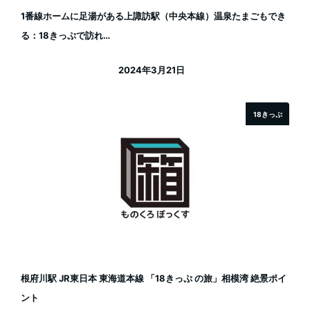
1番線ホームに足湯がある上諏訪駅（中央本線）温泉たまごもでき
る：18きっぷで訪れ…
2024年3月21日
投稿日
18きっぷ
根府川駅 JR東日本 東海道本線 「18きっぷ の旅」相模湾 絶景ポイ
ント