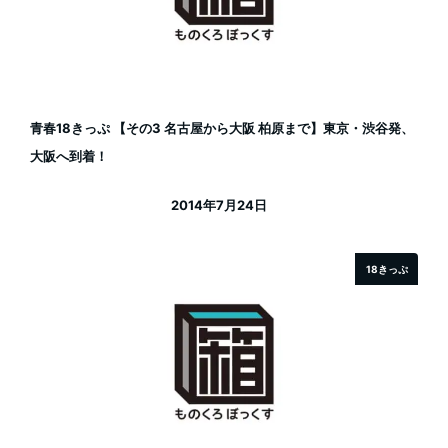
青春18きっぷ 【その3 名古屋から大阪 柏原まで】東京・渋谷発、
大阪へ到着！
2014年7月24日
投稿日
18きっぷ