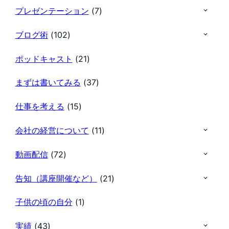
プレゼンテーション
(7)
ブログ術
(102)
ポッドキャスト
(21)
まずは書いてみる
(37)
仕事を考える
(15)
会社の経営について
(11)
動画配信
(72)
告知（講座開催など）
(21)
子供の頃の自分
(1)
実績
(43)