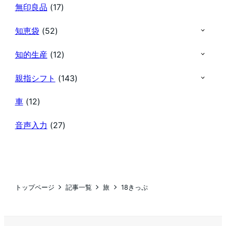
無印良品
(17)
知恵袋
(52)
知的生産
(12)
親指シフト
(143)
車
(12)
音声入力
(27)
トップページ
記事一覧
旅
18きっぷ