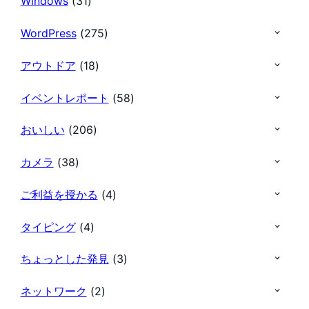
Windows
(31)
WordPress
(275)
アウトドア
(18)
イベントレポート
(58)
おいしい
(206)
カメラ
(38)
ご利益を授かる
(4)
タイピング
(4)
ちょっとした発見
(3)
ネットワーク
(2)