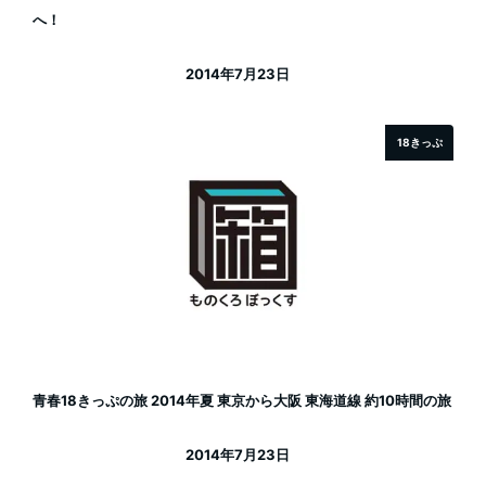
へ！
2014年7月23日
投稿日
18きっぷ
青春18きっぷの旅 2014年夏 東京から大阪 東海道線 約10時間の旅
2014年7月23日
投稿日